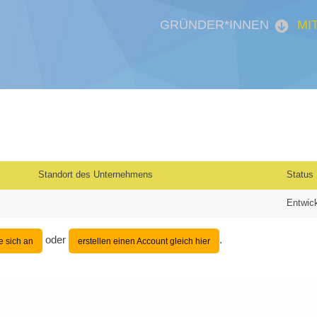
GRÜNDER*INNEN
MI
Standort des Unternehmens
Status
Entwic
oder
.
e sich an
erstellen einen Account gleich hier