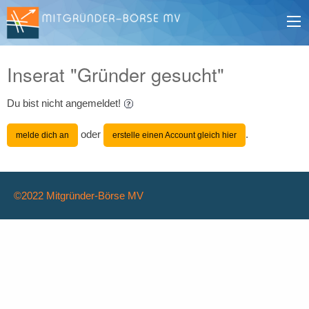
Inserat "Gründer gesucht"
Du bist nicht angemeldet!
oder
.
melde dich an
erstelle einen Account gleich hier
©2022 Mitgründer-Börse MV